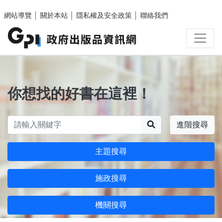
跳至主要內容區塊
網站導覽
│
關於本站
│
隱私權及安全政策
│
聯絡我們
你想找的好書在這裡！
搜尋
進階搜尋
主題搜尋
施政搜尋
機關搜尋