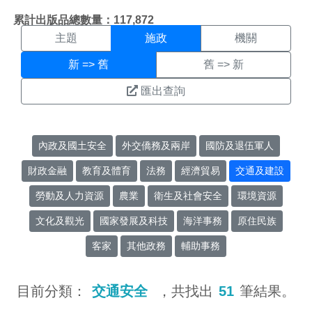
施政搜尋結果頁面
:::
累計出版品總數量：117,872
主題
施政
機關
新 => 舊
舊 => 新
匯出查詢
內政及國土安全
外交僑務及兩岸
國防及退伍軍人
財政金融
教育及體育
法務
經濟貿易
交通及建設
勞動及人力資源
農業
衛生及社會安全
環境資源
文化及觀光
國家發展及科技
海洋事務
原住民族
客家
其他政務
輔助事務
目前分類：
交通安全
，共找出
51
筆結果。