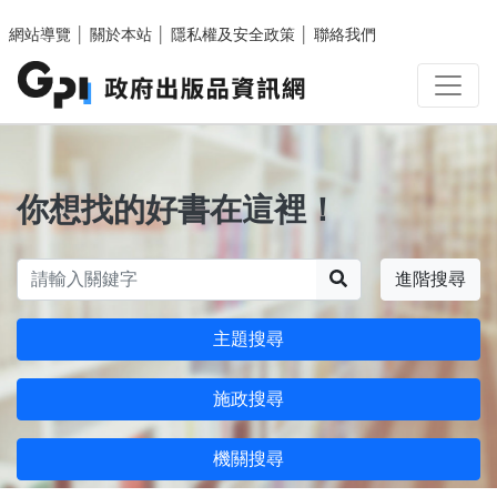
跳至主要內容區塊
網站導覽
│
關於本站
│
隱私權及安全政策
│
聯絡我們
你想找的好書在這裡！
搜尋
進階搜尋
主題搜尋
施政搜尋
機關搜尋