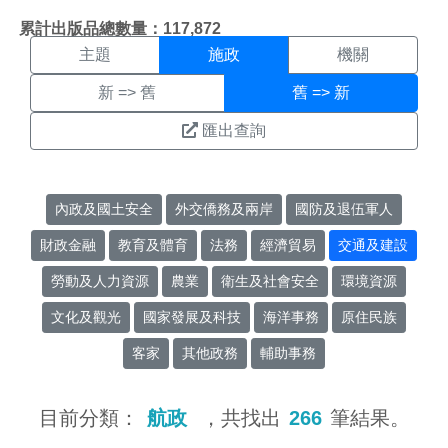
施政搜尋結果頁面
:::
累計出版品總數量：117,872
主題
施政
機關
新 => 舊
舊 => 新
匯出查詢
內政及國土安全
外交僑務及兩岸
國防及退伍軍人
財政金融
教育及體育
法務
經濟貿易
交通及建設
勞動及人力資源
農業
衛生及社會安全
環境資源
文化及觀光
國家發展及科技
海洋事務
原住民族
客家
其他政務
輔助事務
目前分類：
航政
，共找出
266
筆結果。