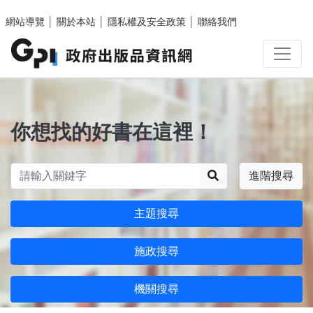
跳至主要內容區塊
網站導覽
│
關於本站
│
隱私權及安全政策
│
聯絡我們
你想找的好書在這裡！
搜尋
進階搜尋
主題搜尋
施政搜尋
機關搜尋