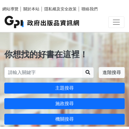
跳至主要內容區塊
網站導覽
│
關於本站
│
隱私權及安全政策
│
聯絡我們
你想找的好書在這裡！
搜尋
進階搜尋
主題搜尋
施政搜尋
機關搜尋