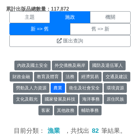
施政搜尋結果頁面
:::
累計出版品總數量：117,872
主題
施政
機關
新 => 舊
舊 => 新
匯出查詢
內政及國土安全
外交僑務及兩岸
國防及退伍軍人
財政金融
教育及體育
法務
經濟貿易
交通及建設
勞動及人力資源
農業
衛生及社會安全
環境資源
文化及觀光
國家發展及科技
海洋事務
原住民族
客家
其他政務
輔助事務
目前分類：
漁業
，共找出
82
筆結果。