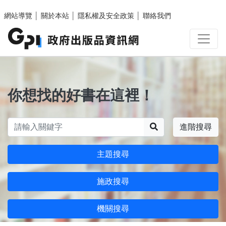
跳至主要內容區塊
網站導覽
│
關於本站
│
隱私權及安全政策
│
聯絡我們
你想找的好書在這裡！
搜尋
進階搜尋
主題搜尋
施政搜尋
機關搜尋