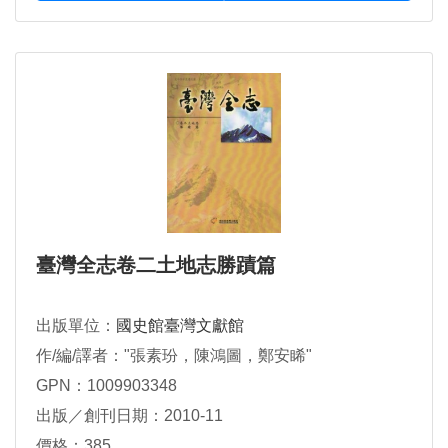
臺灣全志卷二土地志勝蹟篇
出版單位：
國史館臺灣文獻館
作/編/譯者："張素玢，陳鴻圖，鄭安睎"
GPN：1009903348
出版／創刊日期：2010-11
價格：385