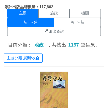
主題搜尋結果頁面
:::
累計出版品總數量：117,862
主題
施政
機關
新 => 舊
舊 => 新
匯出查詢
目前分類：
地政
，共找出
1157
筆結果。
主題分類 展開/收合