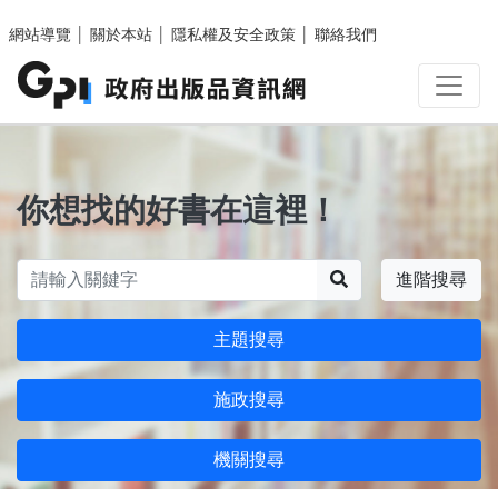
跳至主要內容區塊
網站導覽
│
關於本站
│
隱私權及安全政策
│
聯絡我們
你想找的好書在這裡！
搜尋
進階搜尋
主題搜尋
施政搜尋
機關搜尋