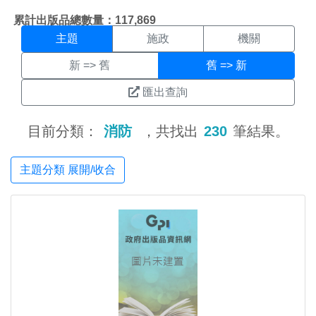
主題搜尋結果頁面
:::
累計出版品總數量：117,869
主題
施政
機關
新 => 舊
舊 => 新
匯出查詢
目前分類：
消防
，共找出
230
筆結果。
主題分類 展開/收合