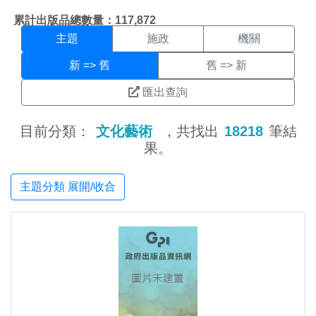
主題搜尋結果頁面
:::
累計出版品總數量：117,872
主題
施政
機關
新 => 舊
舊 => 新
匯出查詢
目前分類：
文化藝術
，共找出
18218
筆結
果。
主題分類 展開/收合