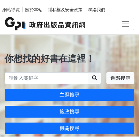
跳至主要內容區塊
網站導覽
│
關於本站
│
隱私權及安全政策
│
聯絡我們
你想找的好書在這裡！
搜尋
進階搜尋
主題搜尋
施政搜尋
機關搜尋