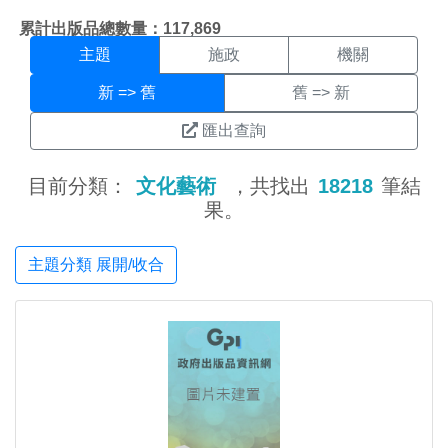
主題搜尋結果頁面
:::
累計出版品總數量：117,869
主題
施政
機關
新 => 舊
舊 => 新
匯出查詢
目前分類：
文化藝術
，共找出
18218
筆結
果。
主題分類 展開/收合