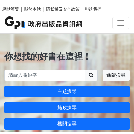
跳至主要內容區塊
網站導覽
│
關於本站
│
隱私權及安全政策
│
聯絡我們
你想找的好書在這裡！
搜尋
進階搜尋
主題搜尋
施政搜尋
機關搜尋