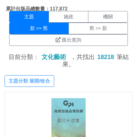
主題搜尋結果頁面
:::
累計出版品總數量：117,872
主題
施政
機關
新 => 舊
舊 => 新
匯出查詢
目前分類：
文化藝術
，共找出
18218
筆結
果。
主題分類 展開/收合