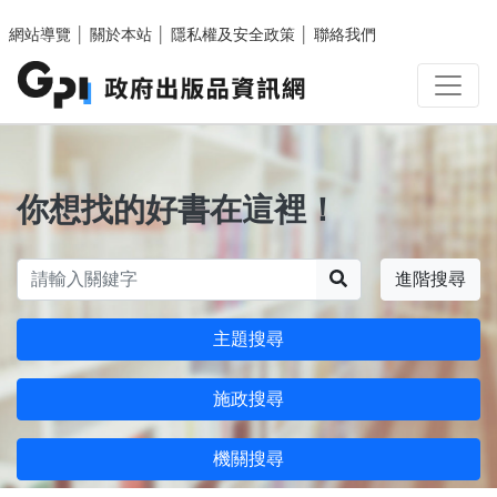
跳至主要內容區塊
網站導覽
│
關於本站
│
隱私權及安全政策
│
聯絡我們
你想找的好書在這裡！
搜尋
進階搜尋
主題搜尋
施政搜尋
機關搜尋