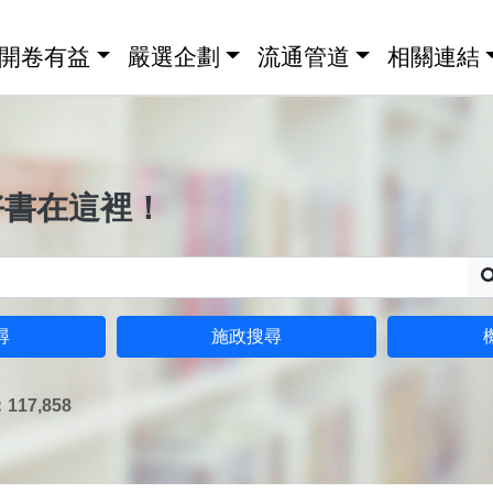
開卷有益
嚴選企劃
流通管道
相關連結
好書在這裡！
尋
施政搜尋
17,858