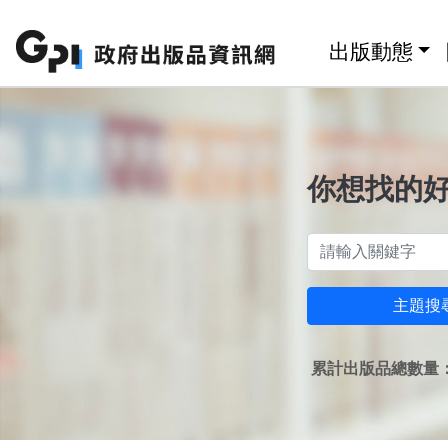
跳至主要內容區塊
:::
出版動態
你想找的
主題搜
累計出版品總數量：1