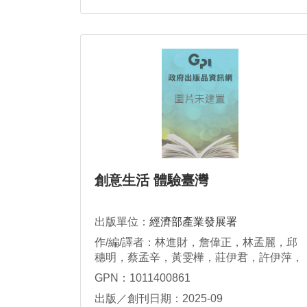
創意生活 體驗臺灣
出版單位：
經濟部產業發展署
作/編/譯者：林進財，詹偉正，林孟麗，邱
穗明，蔡孟辛，黃雯樺，莊伊君，許伊萍，
陳維竑
GPN：1011400861
出版／創刊日期：2025-09