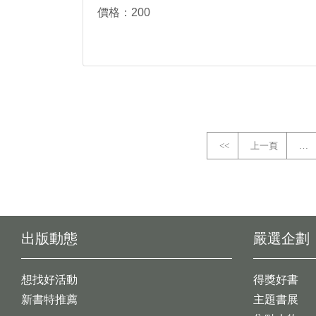
價格：200
<<
上一頁
…
出版動態
嚴選企劃
想找好活動
得獎好書
新書特推薦
主題書展