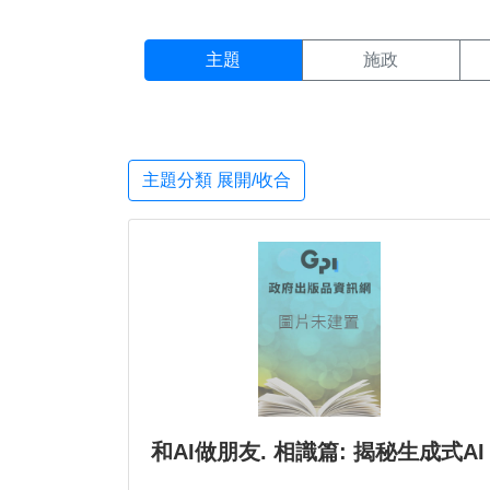
主題搜尋結果頁面
:::
主題
施政
主題分類 展開/收合
和AI做朋友. 相識篇: 揭秘生成式AI