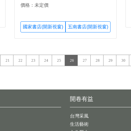
價格：未定價
國家書店(開新視窗)
五南書店(開新視窗)
21
22
23
24
25
26
27
28
29
30
開卷有益
台灣采風
生活藝術