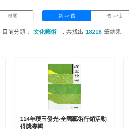
機關
新 => 舊
舊 => 新
目前分類：
文化藝術
，共找出
18216
筆結果。
114年璞玉發光-全國藝術行銷活動
得獎專輯