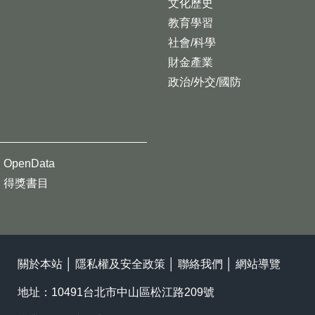
文化歷史
教育學習
社會/科學
財金產業
政治/外交/國防
OpenData
得獎書目
關於本站
│
隱私權及安全政策
│
聯絡我們
│
網站導覽
地址：10491台北市中山區松江路209號