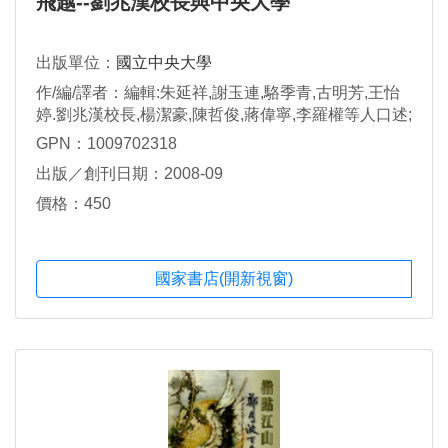
飛越--劉兆漢校長與中央大學
出版單位：
國立中央大學
作/編/譯者：編輯:朱延祥,謝玉連,駱季青,古明芳,王怡
婷.劉兆漢校長,楊潔豪,陳哲俊,蔣偉寧,李羅權等人口述;
蔣偉寧發行.
GPN：1009702318
出版／創刊日期：2008-09
價格：450
國家書店(開新視窗)