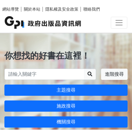
跳至主要內容區塊
網站導覽
│
關於本站
│
隱私權及安全政策
│
聯絡我們
你想找的好書在這裡！
搜尋
進階搜尋
主題搜尋
施政搜尋
機關搜尋