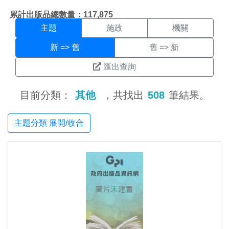
主題搜尋結果頁面
:::
累計出版品總數量：117,875
主題
施政
機關
新 => 舊
舊 => 新
匯出查詢
目前分類：
其他
，共找出
508
筆結果。
主題分類 展開/收合