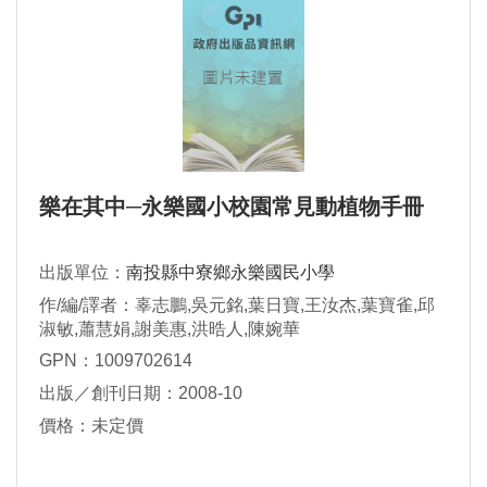
樂在其中─永樂國小校園常見動植物手冊
出版單位：
南投縣中寮鄉永樂國民小學
作/編/譯者：辜志鵬,吳元銘,葉日寶,王汝杰,葉寶雀,邱
淑敏,蕭慧娟,謝美惠,洪晧人,陳婉華
GPN：1009702614
出版／創刊日期：2008-10
價格：未定價