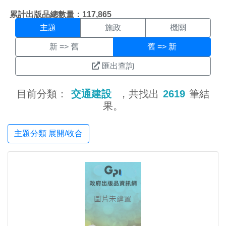
主題搜尋結果頁面
:::
累計出版品總數量：117,865
主題
施政
機關
新 => 舊
舊 => 新
匯出查詢
目前分類：
交通建設
，共找出
2619
筆結
果。
主題分類 展開/收合