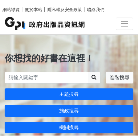
跳至主要內容區塊
網站導覽
│
關於本站
│
隱私權及安全政策
│
聯絡我們
你想找的好書在這裡！
搜尋
進階搜尋
主題搜尋
施政搜尋
機關搜尋