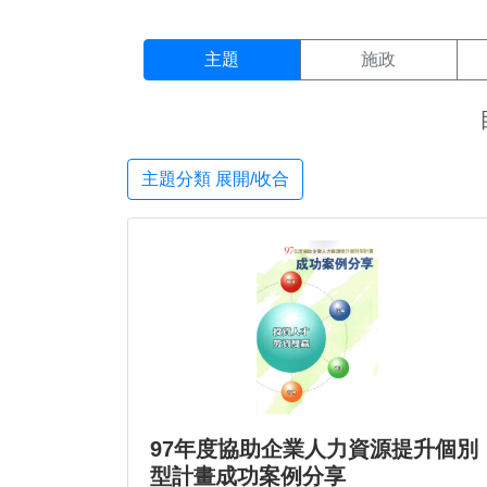
主題搜尋結果頁面
:::
主題
施政
主題分類 展開/收合
97年度協助企業人力資源提升個別
型計畫成功案例分享