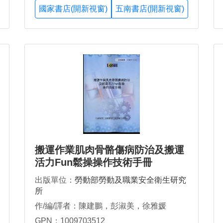
國家書店(開新視窗)
五南書店(開新視窗)
搬運作業肌肉骨骼傷病防治及搬運
活力Fun鬆操操作技術手冊
出版單位：
勞動部勞動及職業安全衛生研究
所
作/編/譯者：陳建鵬，彭淑美，徐雅媛
GPN：1009703512