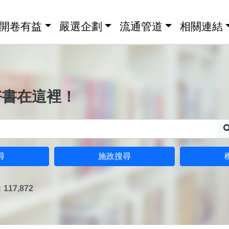
開卷有益
嚴選企劃
流通管道
相關連結
好書在這裡！
尋
施政搜尋
17,872