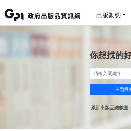
跳至主要內容區塊
:::
出版動態
你想找的
主題搜
累計出版品總數量：1