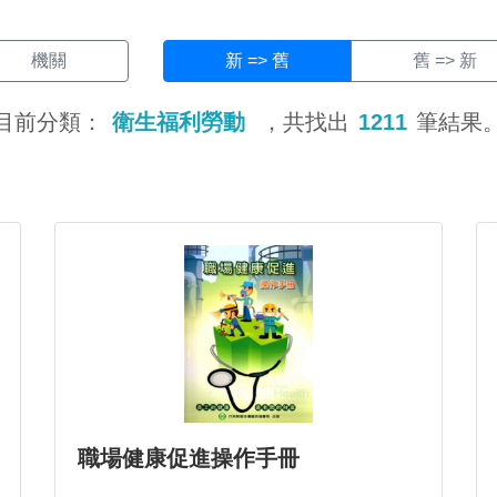
機關
新 => 舊
舊 => 新
目前分類：
衛生福利勞動
，共找出
1211
筆結果
職場健康促進操作手冊