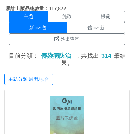
主題搜尋結果頁面
:::
累計出版品總數量：117,872
主題
施政
機關
新 => 舊
舊 => 新
匯出查詢
目前分類：
傳染病防治
，共找出
314
筆結
果。
主題分類 展開/收合