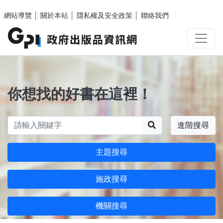
跳至主要內容區塊
網站導覽
│
關於本站
│
隱私權及安全政策
│
聯絡我們
你想找的好書在這裡！
搜尋
進階搜尋
主題搜尋
施政搜尋
機關搜尋