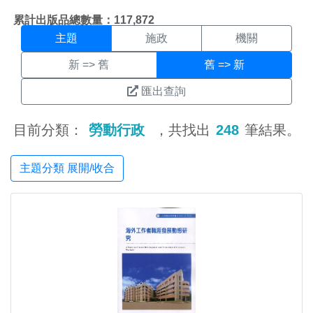
主題搜尋結果頁面
:::
累計出版品總數量：117,872
主題
施政
機關
新 => 舊
舊 => 新
匯出查詢
目前分類：
勞動行政
，共找出
248
筆結果。
主題分類 展開/收合