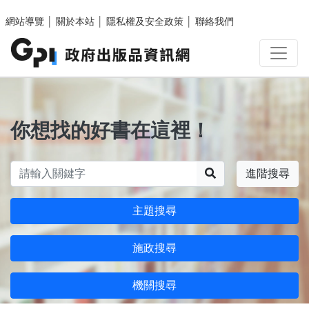
跳至主要內容區塊
網站導覽
│
關於本站
│
隱私權及安全政策
│
聯絡我們
你想找的好書在這裡！
搜尋
進階搜尋
主題搜尋
施政搜尋
機關搜尋