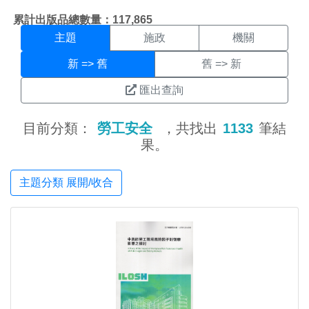
主題搜尋結果頁面
:::
累計出版品總數量：117,865
主題
施政
機關
新 => 舊
舊 => 新
匯出查詢
目前分類：
勞工安全
，共找出
1133
筆結
果。
主題分類 展開/收合