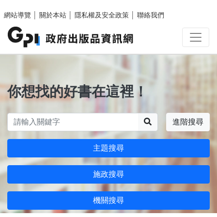
跳至主要內容區塊
網站導覽
│
關於本站
│
隱私權及安全政策
│
聯絡我們
你想找的好書在這裡！
搜尋
進階搜尋
主題搜尋
施政搜尋
機關搜尋