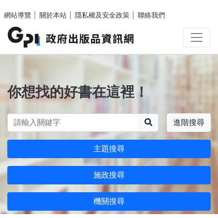
跳至主要內容區塊
網站導覽
│
關於本站
│
隱私權及安全政策
│
聯絡我們
你想找的好書在這裡！
搜尋
進階搜尋
主題搜尋
施政搜尋
機關搜尋