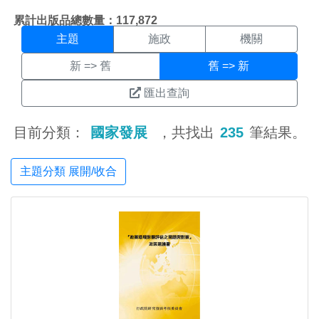
主題搜尋結果頁面
:::
累計出版品總數量：117,872
主題
施政
機關
新 => 舊
舊 => 新
匯出查詢
目前分類：
國家發展
，共找出
235
筆結果。
主題分類 展開/收合