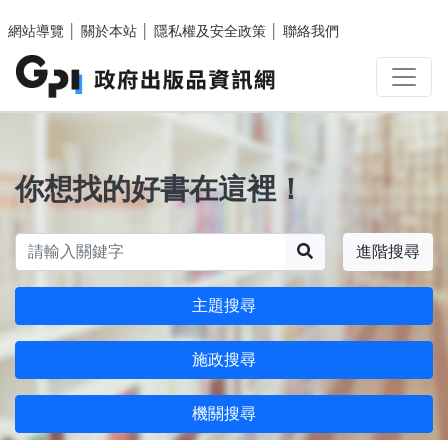
跳至主要內容區塊
網站導覽
│
關於本站
│
隱私權及安全政策
│
聯絡我們
你想找的好書在這裡！
搜尋
進階搜尋
主題搜尋
施政搜尋
機關搜尋