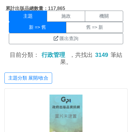
主題搜尋結果頁面
:::
累計出版品總數量：117,865
主題
施政
機關
新 => 舊
舊 => 新
匯出查詢
目前分類：
行政管理
，共找出
3149
筆結
果。
主題分類 展開/收合