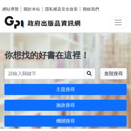
跳至主要內容區塊
網站導覽
│
關於本站
│
隱私權及安全政策
│
聯絡我們
你想找的好書在這裡！
搜尋
進階搜尋
主題搜尋
施政搜尋
機關搜尋