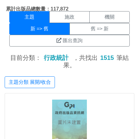
主題搜尋結果頁面
:::
累計出版品總數量：117,872
主題
施政
機關
新 => 舊
舊 => 新
匯出查詢
目前分類：
行政統計
，共找出
1515
筆結
果。
主題分類 展開/收合