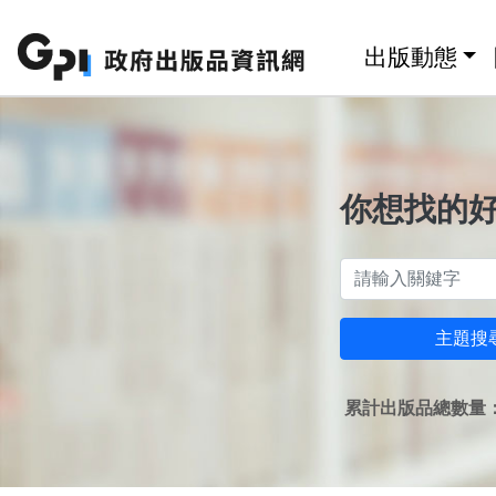
跳至主要內容區塊
:::
出版動態
你想找的
主題搜
累計出版品總數量：1