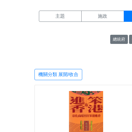
機關搜尋結果頁面
:::
主題
施政
總統府
機關分類 展開/收合