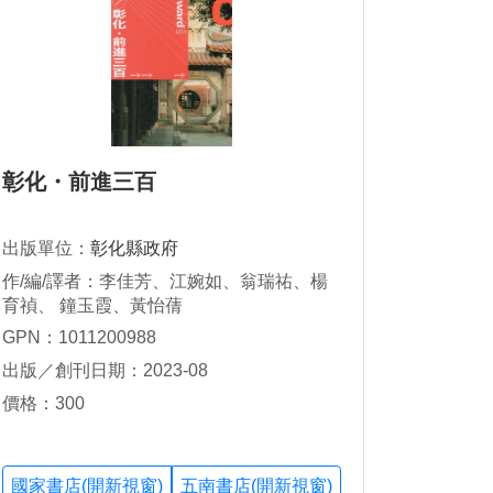
彰化・前進三百
出版單位：
彰化縣政府
作/編/譯者：李佳芳、江婉如、翁瑞祐、楊
育禎、 鐘玉霞、黃怡蒨
GPN：1011200988
出版／創刊日期：2023-08
價格：300
國家書店(開新視窗)
五南書店(開新視窗)