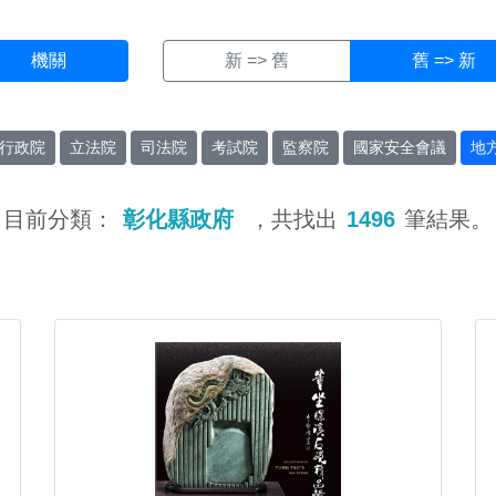
機關
新 => 舊
舊 => 新
行政院
立法院
司法院
考試院
監察院
國家安全會議
地
目前分類：
彰化縣政府
，共找出
1496
筆結果。