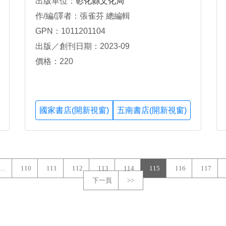
出版單位：
彰化縣文化局
作/編/譯者：張雀芬 總編輯
GPN：1011201104
出版／創刊日期：2023-09
價格：220
國家書店(開新視窗)
五南書店(開新視窗)
…
110
111
112
113
114
115
116
117
下一頁
>>