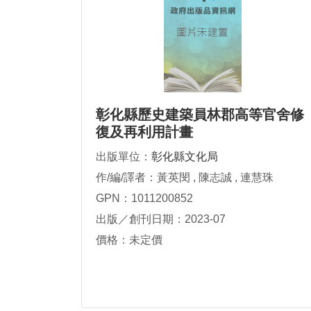
彰化縣歷史建築員林郡高等官舍修
復及再利用計畫
出版單位：
彰化縣文化局
作/編/譯者：黃英閔 , 陳志誠 , 連慧珠
GPN：1011200852
出版／創刊日期：2023-07
價格：未定價