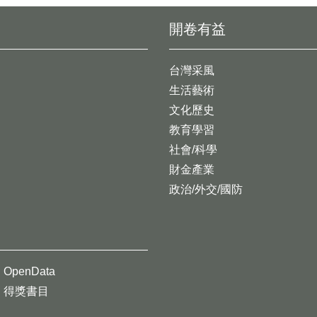
開卷有益
台灣采風
生活藝術
文化歷史
教育學習
社會/科學
財金產業
政治/外交/國防
OpenData
得獎書目