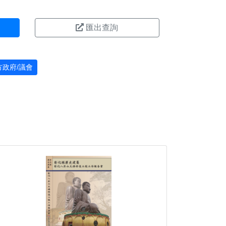
匯出查詢
方政府/議會