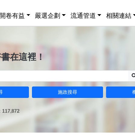
開卷有益
嚴選企劃
流通管道
相關連結
好書在這裡！
尋
施政搜尋
17,872