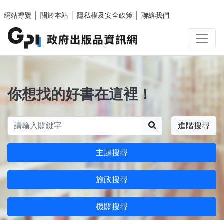
跳至主要內容區塊
網站導覽
│
關於本站
│
隱私權及安全政策
│
聯絡我們
你想找的好書在這裡！
搜尋
進階搜尋
主題搜尋
施政搜尋
機關搜尋