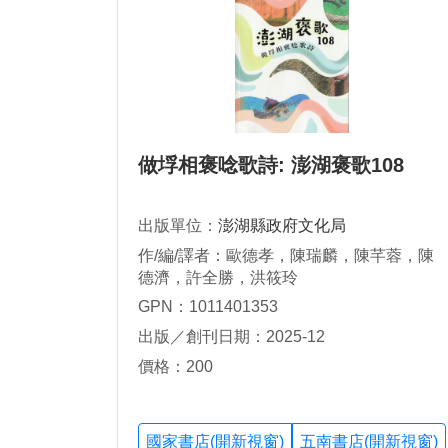
做垺相褒唸歌詩: 澎湖褒歌108
出版單位：
澎湖縣政府文化局
作/編/譯者：歐德孝，陳瑞麟，陳芊蓉，陳
德濟，許全勝，洪筱玲
GPN：1011401353
出版／創刊日期：2025-12
價格：200
國家書店(開新視窗)
五南書店(開新視窗)