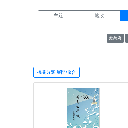
機關搜尋結果頁面
:::
主題
施政
總統府
機關分類 展開/收合