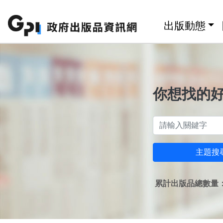
跳至主要內容區塊
:::
出版動態
你想找的
主題搜
累計出版品總數量：1