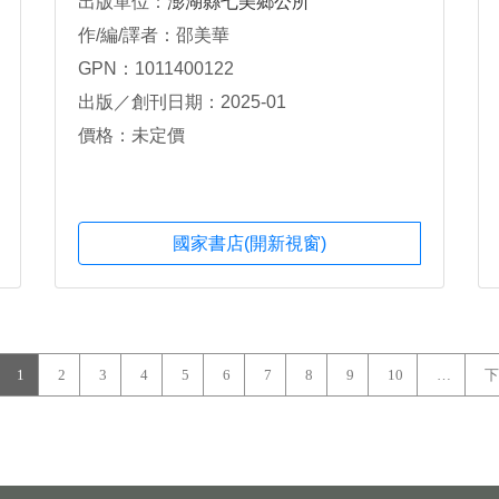
出版單位：
澎湖縣七美鄉公所
作/編/譯者：邵美華
GPN：1011400122
出版／創刊日期：2025-01
價格：未定價
國家書店(開新視窗)
1
2
3
4
5
6
7
8
9
10
…
下