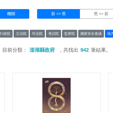
機關
新 => 舊
舊 => 新
行政院
立法院
司法院
考試院
監察院
國家安全會議
地
目前分類：
澎湖縣政府
，共找出
942
筆結果。