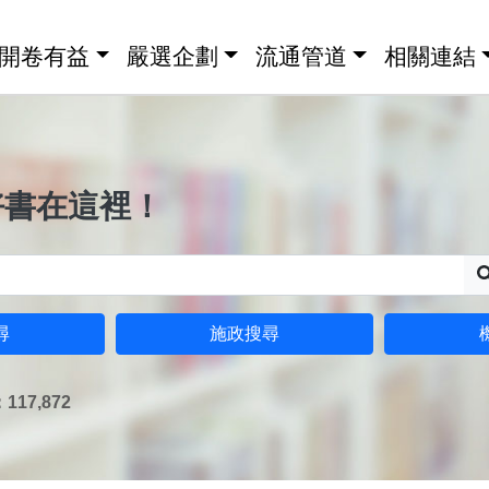
開卷有益
嚴選企劃
流通管道
相關連結
好書在這裡！
尋
施政搜尋
17,872