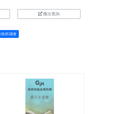
匯出查詢
方政府/議會