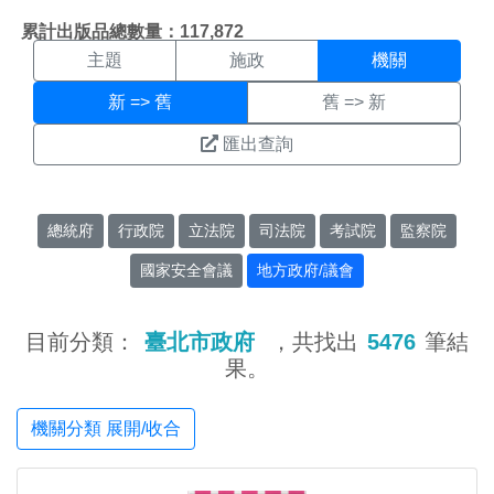
機關搜尋結果頁面
:::
累計出版品總數量：117,872
主題
施政
機關
新 => 舊
舊 => 新
匯出查詢
總統府
行政院
立法院
司法院
考試院
監察院
國家安全會議
地方政府/議會
目前分類：
臺北市政府
，共找出
5476
筆結
果。
機關分類 展開/收合