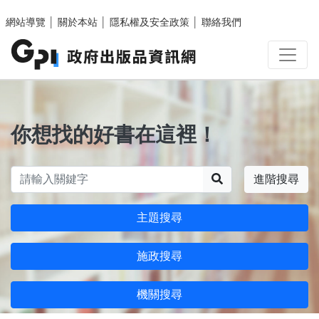
跳至主要內容區塊
網站導覽
│
關於本站
│
隱私權及安全政策
│
聯絡我們
你想找的好書在這裡！
搜尋
進階搜尋
主題搜尋
施政搜尋
機關搜尋