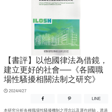
【書評】以他國律法為借鏡，
建立更好的社會──《各國職
場性騷擾相關法制之研究》
2024/4/27
分享至facebook(另開新視窗)
分享至噗浪(另開新視窗)
(另開
LINE
本研究分析各種職場性騷擾機制之理念以及運作經驗，透過