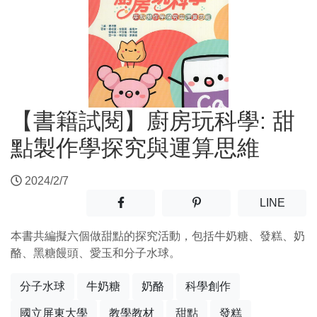
【書籍試閱】廚房玩科學: 甜
點製作學探究與運算思維
2024/2/7
分享至facebook(另開新視窗)
分享至噗浪(另開新視窗)
(另開
LINE
本書共編擬六個做甜點的探究活動，包括牛奶糖、發糕、奶
酪、黑糖饅頭、愛玉和分子水球。
分子水球
牛奶糖
奶酪
科學創作
國立屏東大學
教學教材
甜點
發糕