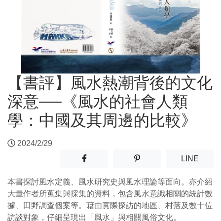
【書評】風水熱潮背後的文化
深意──《風水的社會人類
學：中國及其周邊的比較》
2024/2/29
分享至facebook(另開新視窗)
分享至噗浪(另開新視窗)
(另開
LINE
本書探討風水定義、風水研究史與風水理論等面向。亦介紹
大量作者所蒐集與採集的資料，包含風水意識相關的統計數
據、田野調查個案等。藉由實際探訪的地區、村落及數十位
訪談對象，仔細呈現出「風水」與相關風俗文化。