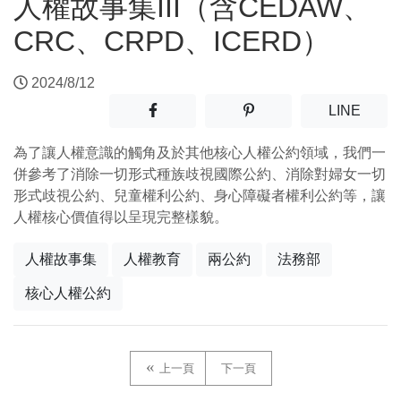
人權故事集III（含CEDAW、
CRC、CRPD、ICERD）
2024/8/12
分享至facebook(另開新視窗)
分享至噗浪(另開新視窗)
(另開
LINE
為了讓人權意識的觸角及於其他核心人權公約領域，我們一
併參考了消除一切形式種族歧視國際公約、消除對婦女一切
形式歧視公約、兒童權利公約、身心障礙者權利公約等，讓
人權核心價值得以呈現完整樣貌。
人權故事集
人權教育
兩公約
法務部
核心人權公約
上一頁
下一頁