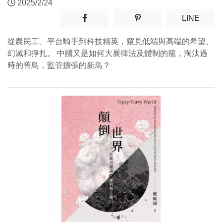
2025/2/24
分享至facebook(另開新視窗)
分享至噗浪(另開新視窗)
(另開
LINE
從農民工、平台騎手到科技精英，窺見低端與高端的希望、
幻滅和掙扎。 中國又是如何大展律法及體制的籠，淘汰過
時的舊鳥，監管擴張的新鳥？