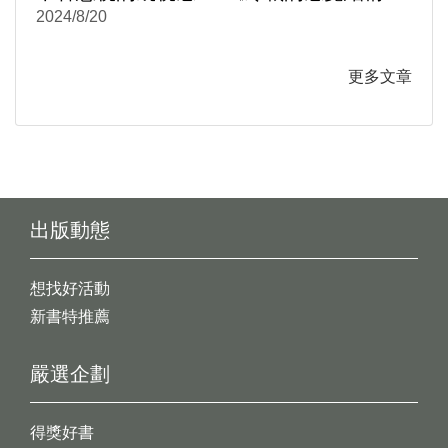
台韓文學與文化中的性別與情感政治1950-
2024/8/20
1980》
更多文章
出版動態
想找好活動
新書特推薦
嚴選企劃
得獎好書