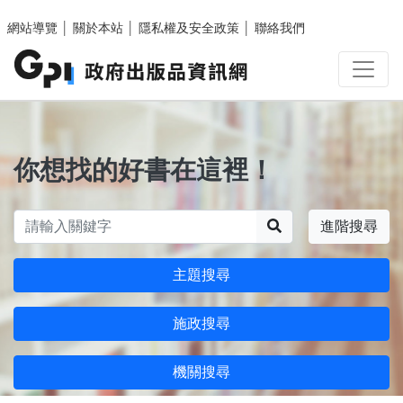
跳至主要內容區塊
網站導覽
│
關於本站
│
隱私權及安全政策
│
聯絡我們
你想找的好書在這裡！
搜尋
進階搜尋
主題搜尋
施政搜尋
機關搜尋