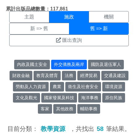
施政搜尋結果頁面
:::
累計出版品總數量：117,861
主題
施政
機關
新 => 舊
舊 => 新
匯出查詢
內政及國土安全
外交僑務及兩岸
國防及退伍軍人
財政金融
教育及體育
法務
經濟貿易
交通及建設
勞動及人力資源
農業
衛生及社會安全
環境資源
文化及觀光
國家發展及科技
海洋事務
原住民族
客家
其他政務
輔助事務
目前分類：
教學資源
，共找出
58
筆結果。