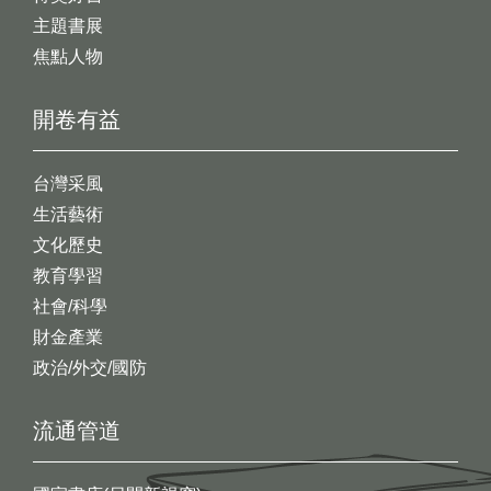
主題書展
焦點人物
開卷有益
台灣采風
生活藝術
文化歷史
教育學習
社會/科學
財金產業
政治/外交/國防
流通管道