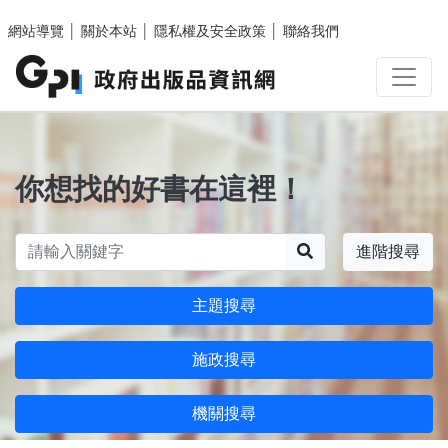
跳至主要內容區塊
網站導覽
│
關於本站
│
隱私權及安全政策
│
聯絡我們
你想找的好書在這裡！
搜尋
進階搜尋
主題搜尋
施政搜尋
機關搜尋