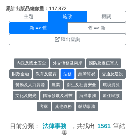
施政搜尋結果頁面
:::
累計出版品總數量：117,872
主題
施政
機關
新 => 舊
舊 => 新
匯出查詢
內政及國土安全
外交僑務及兩岸
國防及退伍軍人
財政金融
教育及體育
法務
經濟貿易
交通及建設
勞動及人力資源
農業
衛生及社會安全
環境資源
文化及觀光
國家發展及科技
海洋事務
原住民族
客家
其他政務
輔助事務
目前分類：
法律事務
，共找出
1561
筆結
果。