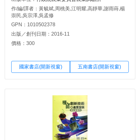
作/編/譯者：黃毓斌,周桃美,江明耀,高靜華,謝雨蒔,楊
崇民,吳宗澤,吳孟修
GPN：1010502378
出版／創刊日期：2016-11
價格：300
國家書店(開新視窗)
五南書店(開新視窗)