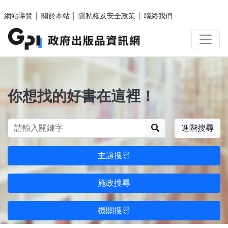
跳至主要內容區塊
網站導覽
│
關於本站
│
隱私權及安全政策
│
聯絡我們
你想找的好書在這裡！
搜尋
進階搜尋
主題搜尋
施政搜尋
機關搜尋