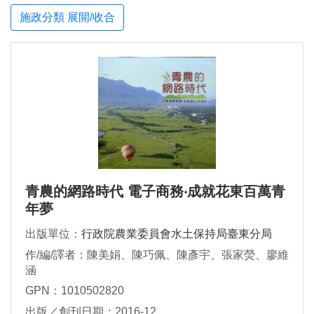
施政分類 展開/收合
青農的網路時代 電子商務‧成就花東百萬青
年夢
出版單位：
行政院農業委員會水土保持局臺東分局
作/編/譯者：陳美娟、陳巧佩、陳彥宇、張家熒、廖維
涵
GPN：1010502820
出版／創刊日期：2016-12