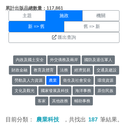
施政搜尋結果頁面
:::
累計出版品總數量：117,861
主題
施政
機關
新 => 舊
舊 => 新
匯出查詢
內政及國土安全
外交僑務及兩岸
國防及退伍軍人
財政金融
教育及體育
法務
經濟貿易
交通及建設
勞動及人力資源
農業
衛生及社會安全
環境資源
文化及觀光
國家發展及科技
海洋事務
原住民族
客家
其他政務
輔助事務
目前分類：
農業科技
，共找出
187
筆結果。