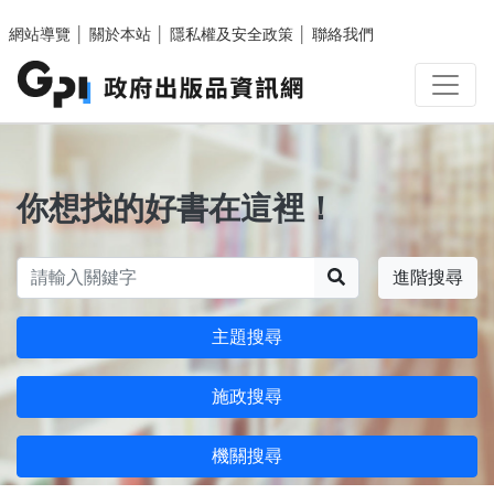
跳至主要內容區塊
網站導覽
│
關於本站
│
隱私權及安全政策
│
聯絡我們
你想找的好書在這裡！
搜尋
進階搜尋
主題搜尋
施政搜尋
機關搜尋