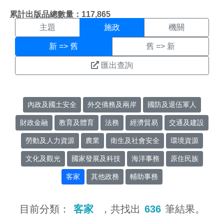
施政搜尋結果頁面
:::
累計出版品總數量：117,865
主題
施政
機關
新 => 舊
舊 => 新
匯出查詢
內政及國土安全
外交僑務及兩岸
國防及退伍軍人
財政金融
教育及體育
法務
經濟貿易
交通及建設
勞動及人力資源
農業
衛生及社會安全
環境資源
文化及觀光
國家發展及科技
海洋事務
原住民族
客家
其他政務
輔助事務
目前分類：
客家
，共找出
636
筆結果。