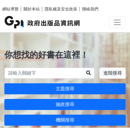
跳至主要內容區塊
網站導覽
│
關於本站
│
隱私權及安全政策
│
聯絡我們
你想找的好書在這裡！
搜尋
進階搜尋
主題搜尋
施政搜尋
機關搜尋