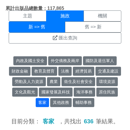
施政搜尋結果頁面
:::
累計出版品總數量：117,865
主題
施政
機關
新 => 舊
舊 => 新
匯出查詢
內政及國土安全
外交僑務及兩岸
國防及退伍軍人
財政金融
教育及體育
法務
經濟貿易
交通及建設
勞動及人力資源
農業
衛生及社會安全
環境資源
文化及觀光
國家發展及科技
海洋事務
原住民族
客家
其他政務
輔助事務
目前分類：
客家
，共找出
636
筆結果。