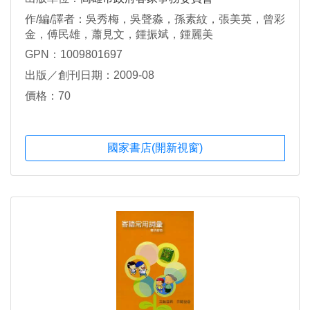
作/編/譯者：吳秀梅，吳聲淼，孫素紋，張美英，曾彩
金，傅民雄，蕭見文，鍾振斌，鍾麗美
GPN：1009801697
出版／創刊日期：2009-08
價格：70
國家書店(開新視窗)