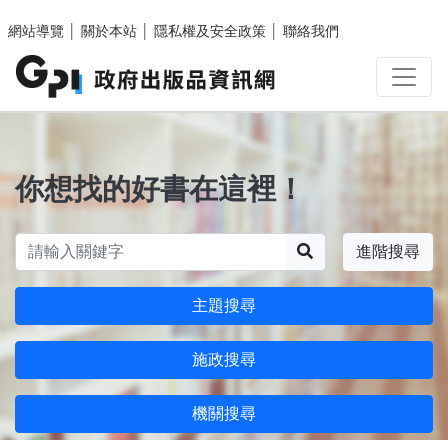
跳至主要內容區塊
網站導覽
│
關於本站
│
隱私權及安全政策
│
聯絡我們
你想找的好書在這裡！
搜尋
進階搜尋
主題搜尋
施政搜尋
機關搜尋