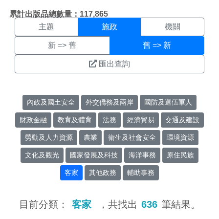
施政搜尋結果頁面
:::
累計出版品總數量：117,865
主題
施政
機關
新 => 舊
舊 => 新
匯出查詢
內政及國土安全
外交僑務及兩岸
國防及退伍軍人
財政金融
教育及體育
法務
經濟貿易
交通及建設
勞動及人力資源
農業
衛生及社會安全
環境資源
文化及觀光
國家發展及科技
海洋事務
原住民族
客家
其他政務
輔助事務
目前分類：
客家
，共找出
636
筆結果。