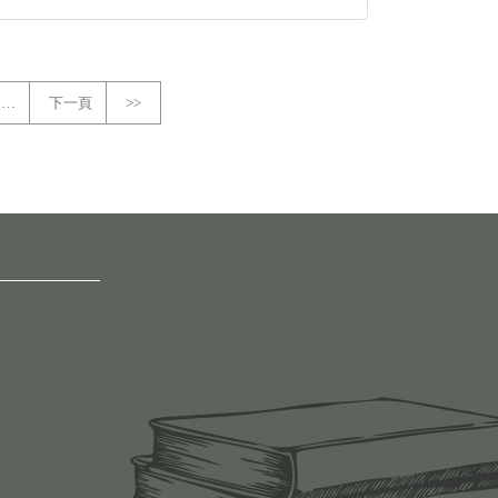
…
下一頁
>>