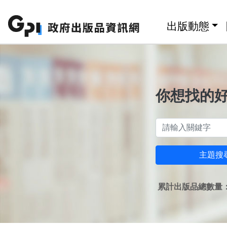
跳至主要內容區塊
:::
出版動態
你想找的
主題搜
累計出版品總數量：1