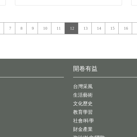
7
8
9
10
11
12
13
14
15
16
開卷有益
台灣采風
生活藝術
文化歷史
教育學習
社會/科學
財金產業