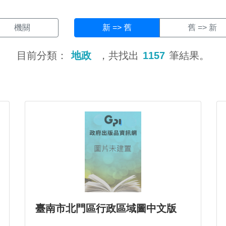
機關
新 => 舊
舊 => 新
目前分類：
地政
，共找出
1157
筆結果。
臺南市北門區行政區域圖中文版