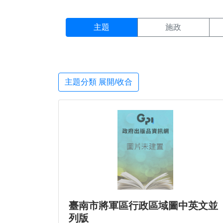
主題搜尋結果頁面
:::
主題
施政
主題分類 展開/收合
臺南市將軍區行政區域圖中英文並
列版