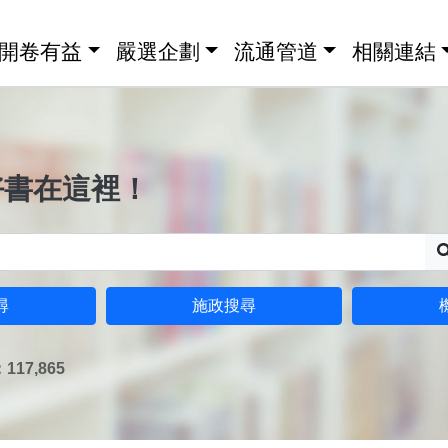
開卷有益
嚴選企劃
流通管道
相關連結
好書在這裡！
尋
施政搜尋
17,865