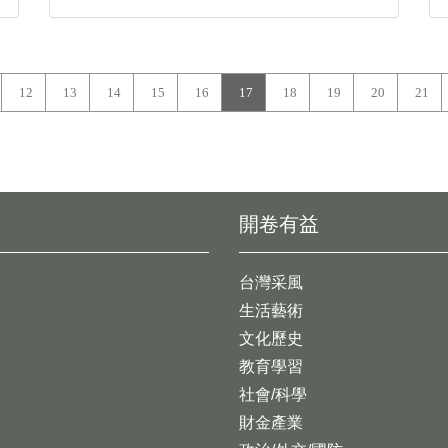
12
13
14
15
16
17
18
19
20
21
開卷有益
台灣采風
生活藝術
文化歷史
教育學習
社會/科學
財金產業