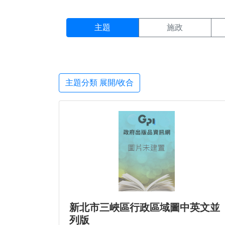
主題搜尋結果頁面
:::
主題
施政
主題分類 展開/收合
新北市三峽區行政區域圖中英文並
列版