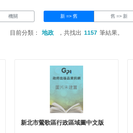
機關
新 => 舊
舊 => 新
目前分類：
地政
，共找出
1157
筆結果。
新北市鶯歌區行政區域圖中文版