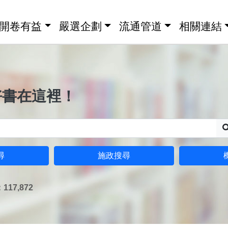
開卷有益
嚴選企劃
流通管道
相關連結
好書在這裡！
尋
施政搜尋
17,872