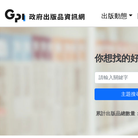
跳至主要內容區塊
:::
出版動態
你想找的
主題搜
累計出版品總數量：1