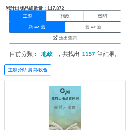
主題搜尋結果頁面
:::
累計出版品總數量：117,872
主題
施政
機關
新 => 舊
舊 => 新
匯出查詢
目前分類：
地政
，共找出
1157
筆結果。
主題分類 展開/收合