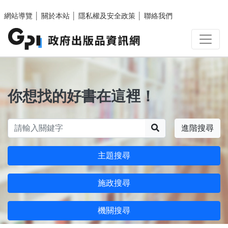
跳至主要內容區塊
網站導覽
│
關於本站
│
隱私權及安全政策
│
聯絡我們
你想找的好書在這裡！
搜尋
進階搜尋
主題搜尋
施政搜尋
機關搜尋