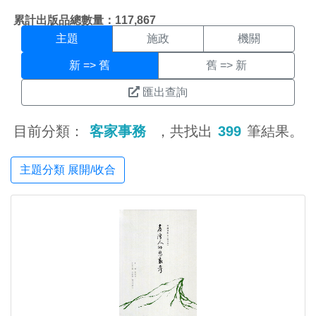
主題搜尋結果頁面
:::
累計出版品總數量：117,867
主題
施政
機關
新 => 舊
舊 => 新
匯出查詢
目前分類：
客家事務
，共找出
399
筆結果。
主題分類 展開/收合