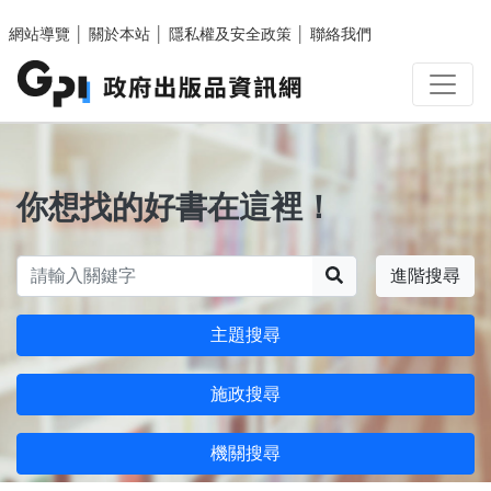
跳至主要內容區塊
網站導覽
│
關於本站
│
隱私權及安全政策
│
聯絡我們
你想找的好書在這裡！
搜尋
進階搜尋
主題搜尋
施政搜尋
機關搜尋