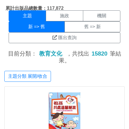
主題搜尋結果頁面
:::
累計出版品總數量：117,872
主題
施政
機關
新 => 舊
舊 => 新
匯出查詢
目前分類：
教育文化
，共找出
15820
筆結
果。
主題分類 展開/收合