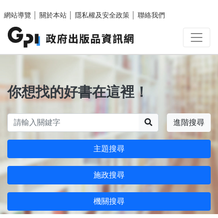
跳至主要內容區塊
網站導覽
│
關於本站
│
隱私權及安全政策
│
聯絡我們
你想找的好書在這裡！
搜尋
進階搜尋
主題搜尋
施政搜尋
機關搜尋