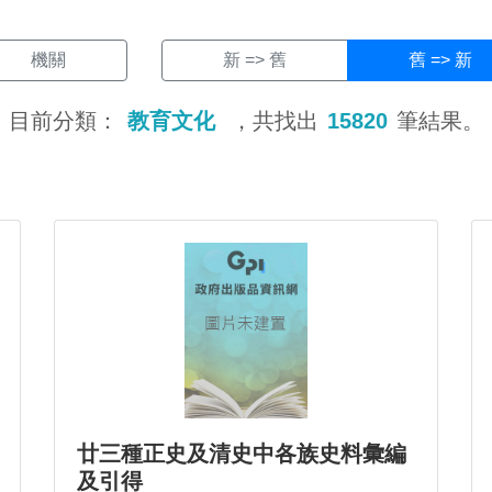
機關
新 => 舊
舊 => 新
目前分類：
教育文化
，共找出
15820
筆結果。
廿三種正史及清史中各族史料彙編
及引得