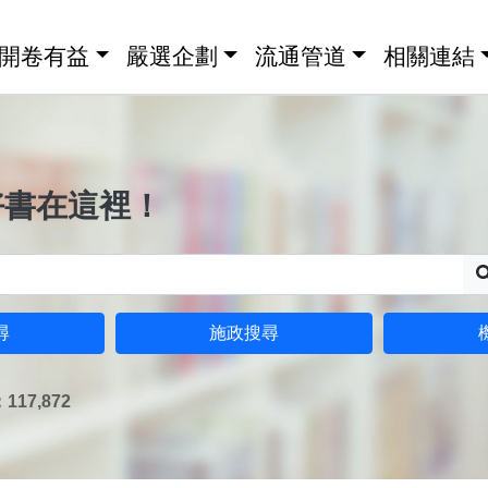
開卷有益
嚴選企劃
流通管道
相關連結
好書在這裡！
尋
施政搜尋
17,872