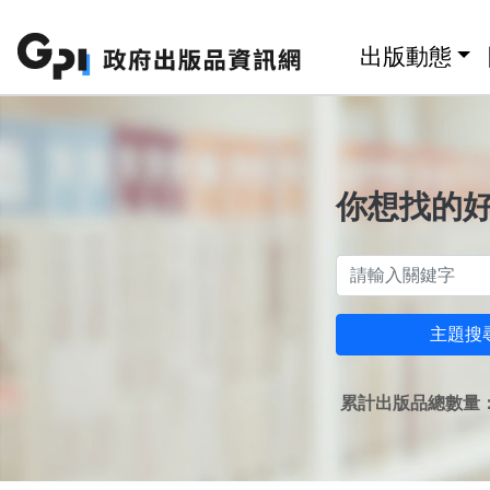
跳至主要內容區塊
:::
出版動態
你想找的
主題搜
累計出版品總數量：1