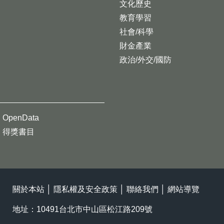
文化歷史
教育學習
社會/科學
財金產業
政治/外交/國防
OpenData
得獎書目
關於本站
│
隱私權及安全政策
│
聯絡我們
│
網站導覽
地址：10491台北市中山區松江路209號