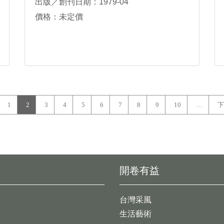
出版／創刊日期：1979-04
價格：未定價
1
2
3
4
5
6
7
8
9
10
…
下
開卷有益
台灣采風
生活藝術