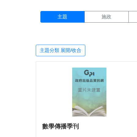
主題搜尋結果頁面
:::
主題
施政
主題分類 展開/收合
數學傳播季刊