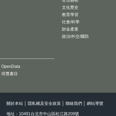
生活藝術
文化歷史
教育學習
社會/科學
財金產業
政治/外交/國防
OpenData
得獎書目
關於本站
│
隱私權及安全政策
│
聯絡我們
│
網站導覽
地址：10491台北市中山區松江路209號