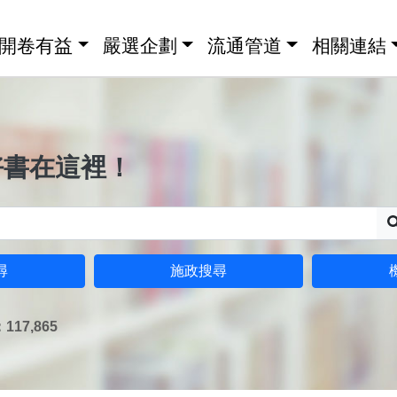
開卷有益
嚴選企劃
流通管道
相關連結
好書在這裡！
尋
施政搜尋
17,865