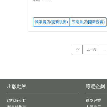
國家書店(開新視窗)
五南書店(開新視窗)
<<
上一頁
…
出版動態
嚴選企劃
想找好活動
得獎好書