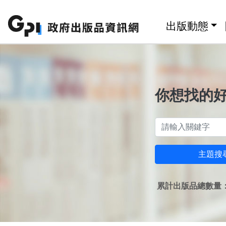
跳至主要內容區塊
:::
出版動態
你想找的
主題搜
累計出版品總數量：1