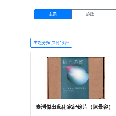
主題搜尋結果頁面
:::
主題
施政
主題分類 展開/收合
臺灣傑出藝術家紀錄片（陳景容）