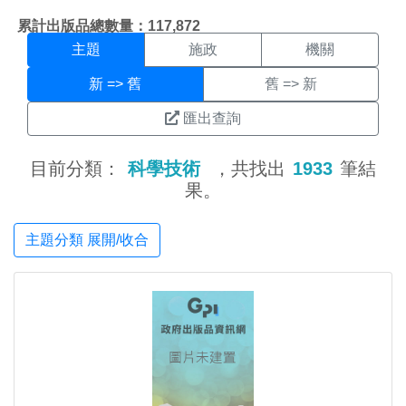
主題搜尋結果頁面
:::
累計出版品總數量：117,872
主題
施政
機關
新 => 舊
舊 => 新
匯出查詢
目前分類：
科學技術
，共找出
1933
筆結
果。
主題分類 展開/收合