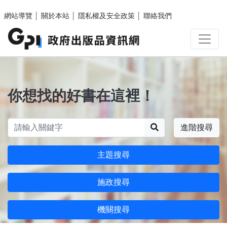
跳至主要內容區塊
網站導覽
│
關於本站
│
隱私權及安全政策
│
聯絡我們
你想找的好書在這裡！
搜尋
進階搜尋
主題搜尋
施政搜尋
機關搜尋