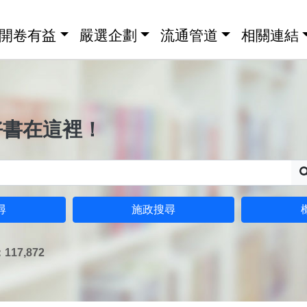
開卷有益
嚴選企劃
流通管道
相關連結
好書在這裡！
尋
施政搜尋
17,872