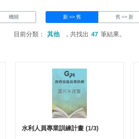
機關
新 => 舊
舊 => 新
目前分類：
其他
，共找出
47
筆結果。
水利人員專業訓練計畫 (1/3)