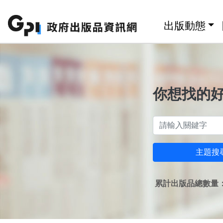
跳至主要內容區塊
:::
出版動態
你想找的
主題搜
累計出版品總數量：1