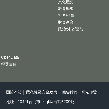
文化歷史
教育學習
社會/科學
財金產業
政治/外交/國防
OpenData
得獎書目
關於本站
│
隱私權及安全政策
│
聯絡我們
│
網站導覽
地址：10491台北市中山區松江路209號