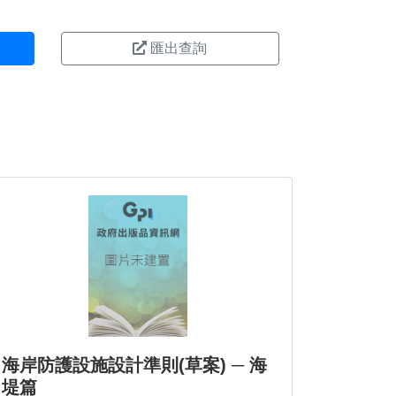
匯出查詢
海岸防護設施設計準則(草案) ─ 海
堤篇