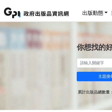
跳至主要內容區塊
:::
出版動態
你想找的
主題搜
累計出版品總數量：1