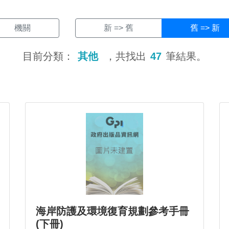
機關
新 => 舊
舊 => 新
目前分類：
其他
，共找出
47
筆結果。
海岸防護及環境復育規劃參考手冊
(下冊)