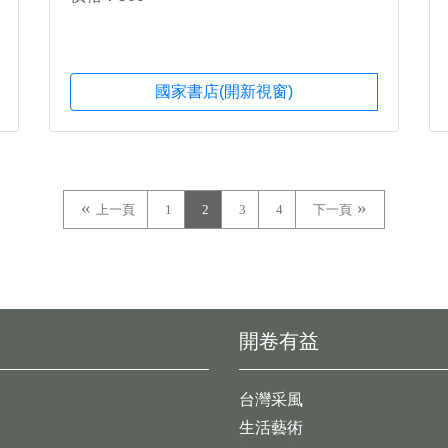
國家書店(開新視窗)
上一頁
1
2
3
4
下一頁
開卷有益
台灣采風
生活藝術