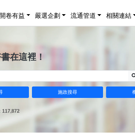
開卷有益
嚴選企劃
流通管道
相關連結
好書在這裡！
尋
施政搜尋
17,872