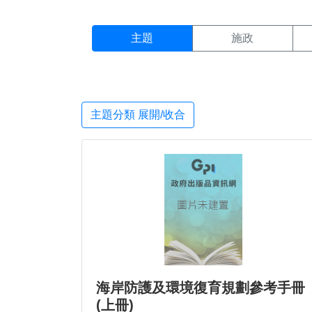
主題搜尋結果頁面
:::
主題
施政
主題分類 展開/收合
海岸防護及環境復育規劃參考手冊
(上冊)