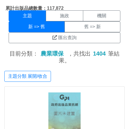
主題搜尋結果頁面
:::
累計出版品總數量：117,872
主題
施政
機關
新 => 舊
舊 => 新
匯出查詢
目前分類：
農業環保
，共找出
1404
筆結
果。
主題分類 展開/收合