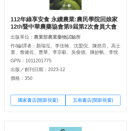
112年綠享安食 永續農業:農民學院回娘家
12th暨中華農藥協會第9屆第2次會員大會
紀念專刊
出版單位：
農業部農業藥物試驗所
作/編/譯者：顏瑞泓、李佳翰、沈盟倪、陳慈芬、高士
寰、詹健佐、曹華、李宗叡、吳俊德、陳妙帆、李悅
怡、林良怡、林芳妘、陳淑娟、謝玉貞、張敬宜、江
GPN：1011201775
珮瑜、許得美、初建、林韶凱、施念昊、楊尚勳、徐
出版／創刊日期：2023-12
慈鴻、呂惠玲、汪淋楊、李敏郎、謝再添、林宜平、
林映秀、饒聖慈、梁瑩如、蕭伊婷、謝奉家、潘蕙
價格：350
如、陳富翔、王文龍、張志弘、吳昭儀、張慕瑋、洪
巧珍
國家書店(開新視窗)
五南書店(開新視窗)