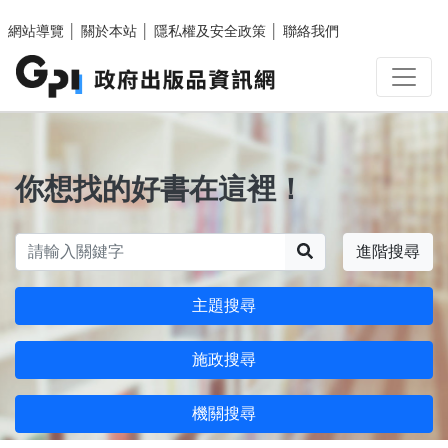
跳至主要內容區塊
網站導覽
│
關於本站
│
隱私權及安全政策
│
聯絡我們
你想找的好書在這裡！
搜尋
進階搜尋
主題搜尋
施政搜尋
機關搜尋