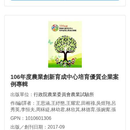
106年度農業創新育成中心培育優質企業案
例專輯
出版單位：
行政院農業委員會農業試驗所
作/編/譯者：王思涵,王紓愍,王耀宏,田榕祿,吳煜翔,呂
秀英,李恒夫,周秝緹,林幼君,林欣其,林德育,張婉寗,張
烽毅,張憶如,郭家豪,陳威廷,陳裔瑞,陳裕信,陳榮華,陳
GPN：1010601306
錦桐,陳鏗元,楊豊輝,劉勁甫,蔡尹初,蔡建斛,賴靖陽,魏
出版／創刊日期：2017-09
健民,蘇怡安