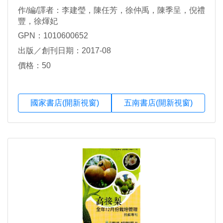
作/編/譯者：李建瑩，陳任芳，徐仲禹，陳季呈，倪禮
豐，徐煇妃
GPN：1010600652
出版／創刊日期：2017-08
價格：50
國家書店(開新視窗)
五南書店(開新視窗)