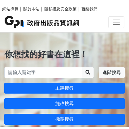
跳至主要內容區塊
網站導覽
│
關於本站
│
隱私權及安全政策
│
聯絡我們
你想找的好書在這裡！
搜尋
進階搜尋
主題搜尋
施政搜尋
機關搜尋