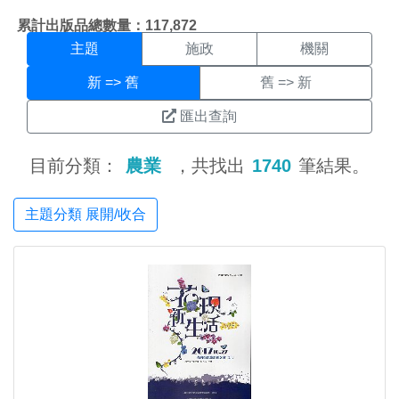
主題搜尋結果頁面
:::
累計出版品總數量：117,872
主題
施政
機關
新 => 舊
舊 => 新
匯出查詢
目前分類：
農業
，共找出
1740
筆結果。
主題分類 展開/收合