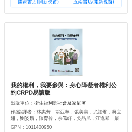
國家書店(開新視窗)
五南書店(開新視窗)
我的權利，我要參與：身心障礙者權利公
約CRPD易讀版
出版單位：
衛生福利部社會及家庭署
作/編/譯者：林惠芳，翁亞寧，張美美，尤詒君，吳宜
姍，劉姿麟，陳育伶，余佩軒，吳品旭，江逸羣，屠
源君
GPN：1011400950