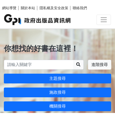
跳至主要內容區塊
網站導覽
│
關於本站
│
隱私權及安全政策
│
聯絡我們
你想找的好書在這裡！
搜尋
進階搜尋
主題搜尋
施政搜尋
機關搜尋