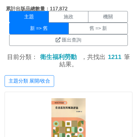
主題搜尋結果頁面
:::
累計出版品總數量：117,872
主題
施政
機關
新 => 舊
舊 => 新
匯出查詢
目前分類：
衛生福利勞動
，共找出
1211
筆
結果。
主題分類 展開/收合