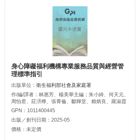
身心障礙福利機構專業服務品質與經營管
理標準指引
出版單位：
衛生福利部社會及家庭署
作/編/譯者：林惠芳、楊美華主編；朱小綺、何天元、
周怡君、莊汧樺、張菁倫、鄒輝堂、賴炳良、羅淑霞
共同編輯；李詩婷、黃宜苑執行編輯
GPN：1011400445
出版／創刊日期：2025-05
價格：未定價