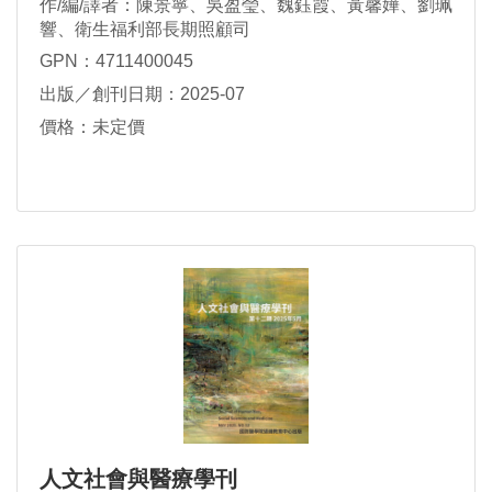
作/編/譯者：陳景寧、吳盈瑩、魏鈺霞、黃馨嬅、劉珮
響、衛生福利部長期照顧司
GPN：4711400045
出版／創刊日期：2025-07
價格：未定價
人文社會與醫療學刊