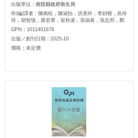
出版單位：
南投縣政府衛生局
作/編/譯者：陳南松，陳淑怡，洪美吟，李姸槿，吳玲
玲，胡智強，唐若菁，翁秋凌，張淑眞，張志邦，鄭
綉錦，劉玉麗，劉世龍，蕭伊宏，謝伶華，謝敏惠，
GPN：1011401676
吳淑華，張智華，鍾素葉，林維德
出版／創刊日期：2025-10
價格：未定價