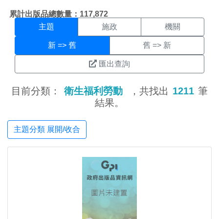
主題搜尋結果頁面
:::
累計出版品總數量：117,872
主題
施政
機關
新 => 舊
舊 => 新
匯出查詢
目前分類：
衛生福利勞動
，共找出
1211
筆
結果。
主題分類 展開/收合