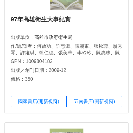
97年高雄衛生大事紀實
出版單位：
高雄市政府衛生局
作/編/譯者：何啟功、許惠淑、陳朝東、張秋蓉、翁秀
琴、許維琪、藍仁穗、張美華、李玲玲、陳惠珠、陳
月寶、陳碧秋、朱孝芳、陳梅鳳、鄭家誼、張甫年、
GPN：1009804182
蔡侑志、林子容、林千雅、徐豪聰
出版／創刊日期：2009-12
價格：350
國家書店(開新視窗)
五南書店(開新視窗)