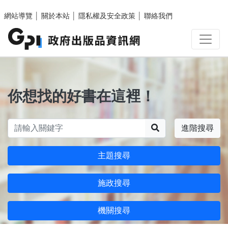
跳至主要內容區塊
網站導覽
│
關於本站
│
隱私權及安全政策
│
聯絡我們
你想找的好書在這裡！
搜尋
進階搜尋
主題搜尋
施政搜尋
機關搜尋