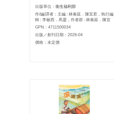
出版單位：
衛生福利部
作/編/譯者：主編 : 林奏延．陳宜君，執行編
輯 : 李敏西．馬靈，作者群 : 林奏延．陳宜
君．何美鄉．何啟功．施信如．徐麗娟．張
GPN：4711500034
武修．張峰義．張鴻仁．黃立民．邱南昌．
出版／創刊日期：2026-04
莊人祥．姜至剛．王德原．楊靖慧．戴建
丞．李敏西．賴烟羽
價格：未定價