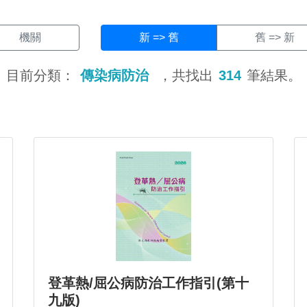
機關
新 => 舊
舊 => 新
目前分類：
傳染病防治
，共找出
314
筆結果。
登革熱/屈公病防治工作指引(第十
九版)