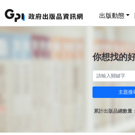
跳至主要內容區塊
:::
出版動態
你想找的
主題搜
累計出版品總數量：1