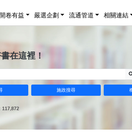
開卷有益
嚴選企劃
流通管道
相關連結
好書在這裡！
尋
施政搜尋
17,872