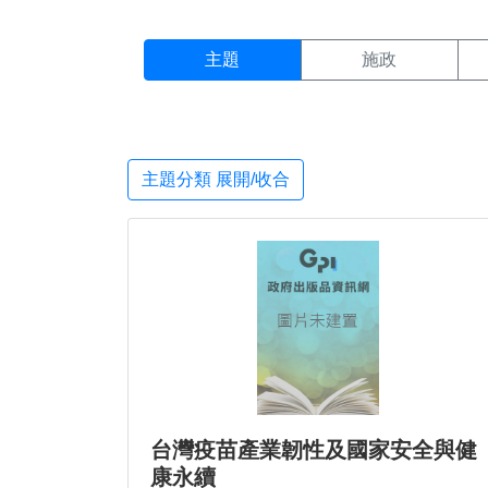
主題搜尋結果頁面
:::
主題
施政
主題分類 展開/收合
台灣疫苗產業韌性及國家安全與健
康永續