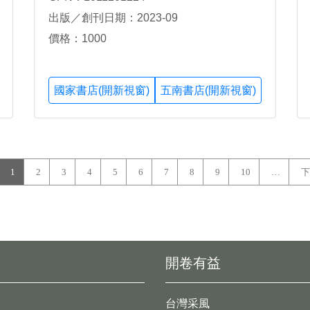
清、師健民、張科、莊銀清、陳宜君、陳抱
出版／創刊日期：2023-09
宇、陳彥旭、湯宏仁、黃玉成、黃高彬、黃
崧溪、楊家瑞、趙麗蓮、劉伯瑜、鄭名芳、
價格：1000
盧柏樑、賴重旭
國家書店(開新視窗)
五南書店(開新視窗)
1
2
3
4
5
6
7
8
9
10
…
下
開卷有益
台灣采風