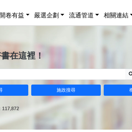
開卷有益
嚴選企劃
流通管道
相關連結
好書在這裡！
尋
施政搜尋
17,872