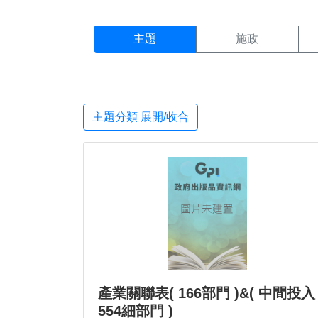
主題搜尋結果頁面
:::
主題
施政
主題分類 展開/收合
產業關聯表( 166部門 )&( 中間投入
554細部門 )