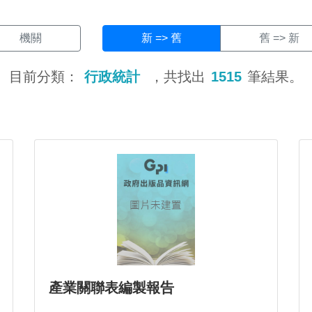
機關
新 => 舊
舊 => 新
目前分類：
行政統計
，共找出
1515
筆結果。
產業關聯表編製報告