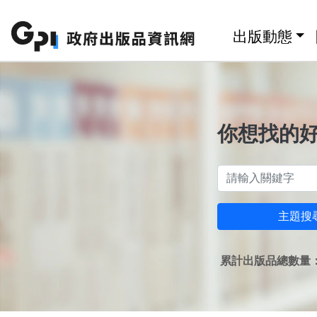
跳至主要內容區塊
:::
出版動態
你想找的
主題搜
累計出版品總數量：1