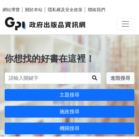
跳至主要內容區塊
網站導覽
│
關於本站
│
隱私權及安全政策
│
聯絡我們
你想找的好書在這裡！
搜尋
進階搜尋
主題搜尋
施政搜尋
機關搜尋