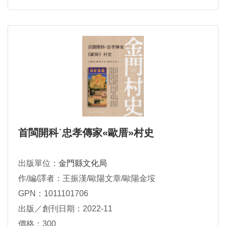
首閩開科˙忠孝傳家«歐厝»村史
出版單位：
金門縣文化局
作/編/譯者：王振漢/歐陽文章/歐陽金垵
GPN：1011101706
出版／創刊日期：2022-11
價格：300