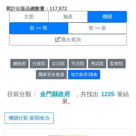
機關搜尋結果頁面
:::
累計出版品總數量：117,872
主題
施政
機關
新 => 舊
舊 => 新
匯出查詢
總統府
行政院
立法院
司法院
考試院
監察院
國家安全會議
地方政府/議會
目前分類：
金門縣政府
，共找出
1225
筆結
果。
機關分類 展開/收合