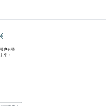
展
聲也有聲
未來！
k(另