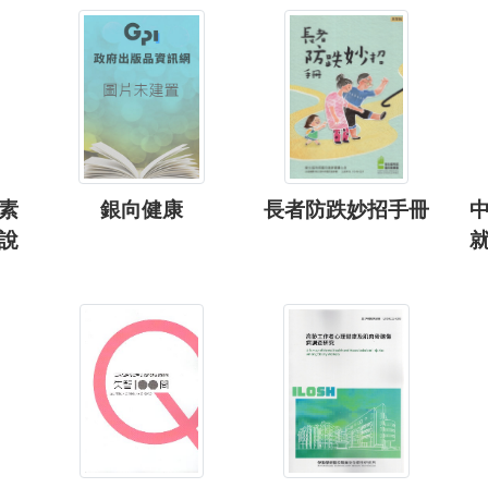
素
銀向健康
長者防跌妙招手冊
說