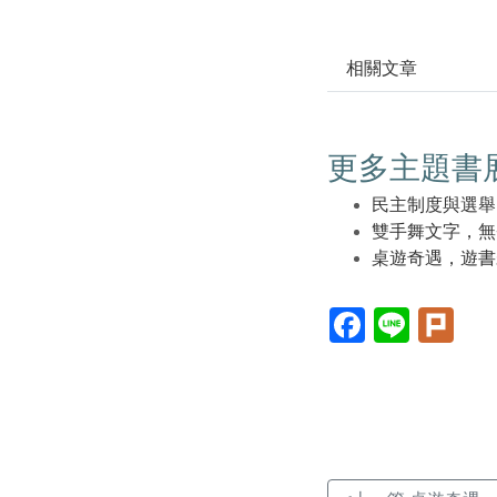
相關文章
更多主題書
民主制度與選舉
雙手舞文字，無
桌遊奇遇，遊書
Facebook(另
Line(另
Plur
開
開
開
新
新
新
視
視
視
窗)
窗)
窗)