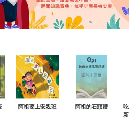
長
阿祖要上安親班
阿祖的石頭厝
吃
新