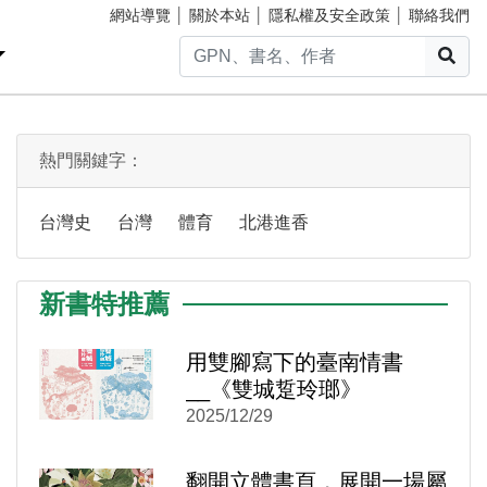
網站導覽
│
關於本站
│
隱私權及安全政策
│
聯絡我們
搜
熱門關鍵字：
台灣史
台灣
體育
北港進香
新書特推薦
用雙腳寫下的臺南情書
)
新視窗)
__《雙城踅玲瑯》
新視窗)
2025/12/29
翻開立體書頁，展開一場屬