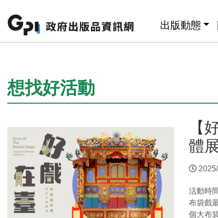
跳至主要內容區塊
:::
出版動態
:::
想找好活動
【
體
2025/
活動時
布袋戲
個大布