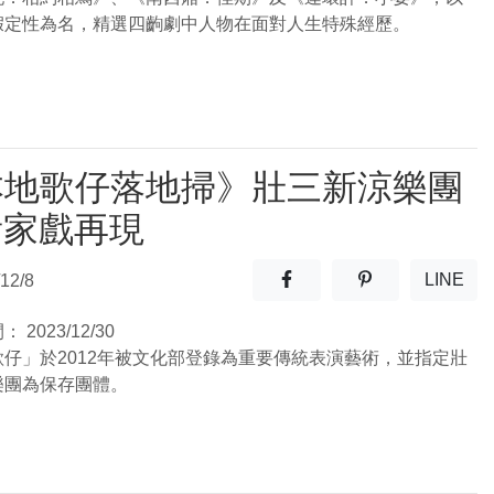
假定性為名，精選四齣劇中人物在面對人生特殊經歷。
本地歌仔落地掃》壯三新涼樂團
看家戲再現
分享至facebook(另開新視窗
分享至噗浪(另開
LINE
12/8
(另開
間：
2023/12/30
歌仔」於2012年被文化部登錄為重要傳統表演藝術，並指定壯
樂團為保存團體。