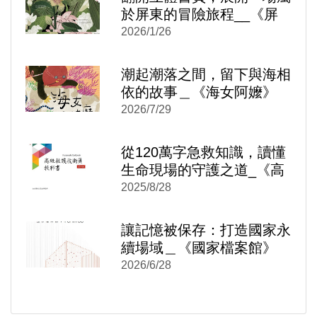
於屏東的冒險旅程__《屏
東實習中—穿越、解密與召
2026/1/26
喚》
潮起潮落之間，留下與海相
依的故事＿《海女阿嬤》
2026/7/29
)
新視窗)
從120萬字急救知識，讀懂
新視窗)
生命現場的守護之道_《高
級救護技術員教科書》
2025/8/28
讓記憶被保存：打造國家永
續場域＿《國家檔案館》
2026/6/28