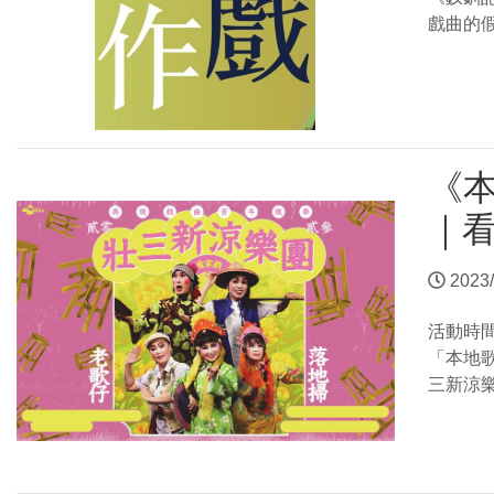
戲曲的
《
｜
2023/
活動時
「本地
三新涼