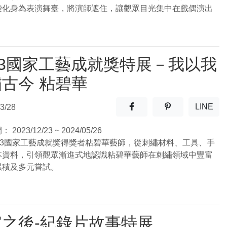
袋化身為表演舞臺，將演師遮住，讓觀眾目光集中在戲偶演出
23國家工藝成就獎特展－我以我
古今 粘碧華
分享至facebook(另開新視窗
分享至噗浪(另開
LINE
3/28
(另開
間：
2023/12/23 ~ 2024/05/26
023國家工藝成就獎得獎者粘碧華藝師，從刺繡材料、工具、手
本資料，引領觀眾漸進式地認識粘碧華藝師在刺繡領域中豐富
累積及多元嘗試。
家之後-紀錄片故事特展