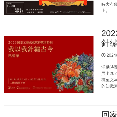
時大布
上。
20
針繡
2024/
活動時
展出2
稿至文
的知識
回