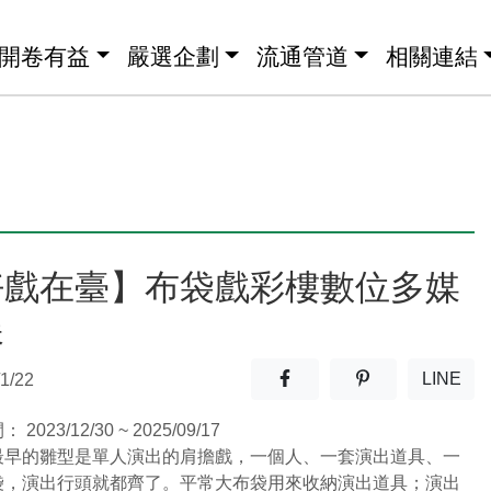
開卷有益
嚴選企劃
流通管道
相關連結
好戲在臺】布袋戲彩樓數位多媒
展
分享至facebook(另開新視窗
分享至噗浪(另開
LINE
1/22
(另開
間：
2023/12/30 ~ 2025/09/17
最早的雛型是單人演出的肩擔戲，一個人、一套演出道具、一
袋，演出行頭就都齊了。平常大布袋用來收納演出道具；演出