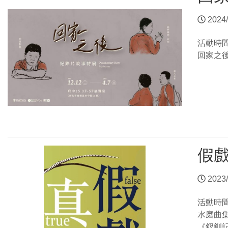
2024/
活動時
回家之
假
2023/
活動時
水磨曲
《釵釧