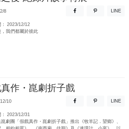
分享至facebook(另開新視窗
分享至噗浪(另開
LINE
2/8
(另開
間：
2023/12/12
後，我們都屬於彼此
戲真作・崑劇折子戲
分享至facebook(另開新視窗
分享至噗浪(另開
LINE
12/10
(另開
間：
2023/12/31
集崑劇團「假戲真作・崑劇折子戲」推出《牧羊記．望鄉》、
記．相約相罵》、《南西廂．佳期》及《連環計．小宴》，以